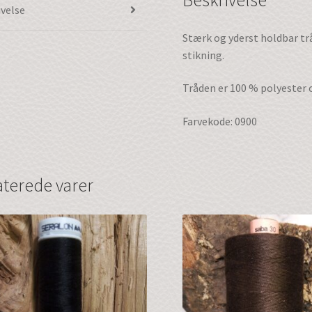
ivelse
Stærk og yderst holdbar trå
stikning.
Tråden er 100 % polyester o
Farvekode: 0900
aterede varer