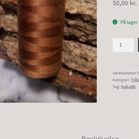
50,00
kr.
På lager
Maskintråd
|
Lysbrun
|
Saba80
Varenummer (
Kategori:
Trå
|
Tag:
Saba80
(44002hv090
antal
Beskrivelse