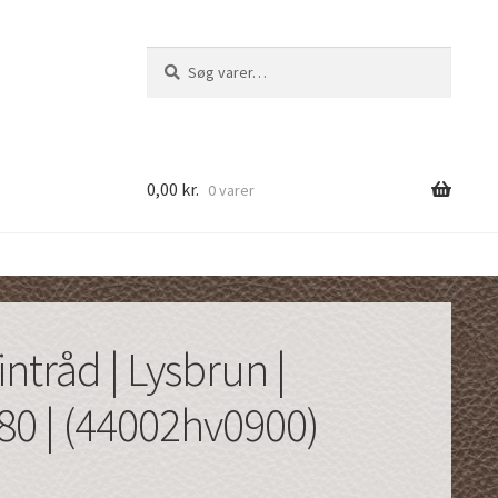
Søg
Søg
efter:
0,00
kr.
0 varer
ntråd | Lysbrun |
0 | (44002hv0900)