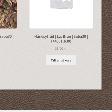
Saba30 |
Håndsytråd | Lys Brun | Saba30 |
(44001lb30)
35,00
kr.
Tilføj til kurv