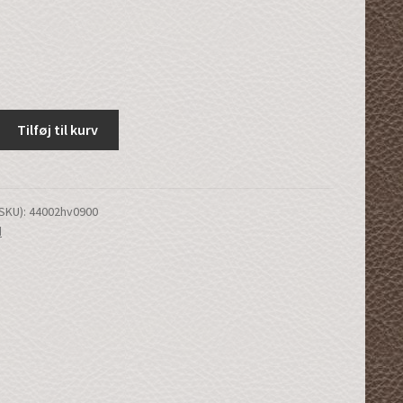
Tilføj til kurv
SKU):
44002hv0900
d
0)