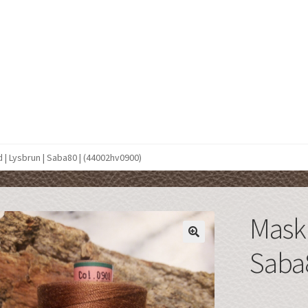
 | Lysbrun | Saba80 | (44002hv0900)
Maski
Saba8