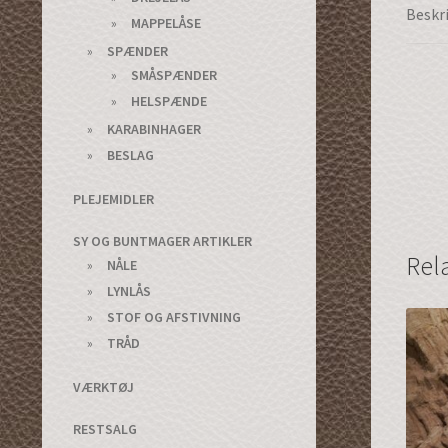
Beskr
MAPPELÅSE
SPÆNDER
SMÅSPÆNDER
HELSPÆNDE
KARABINHAGER
BESLAG
PLEJEMIDLER
SY OG BUNTMAGER ARTIKLER
Rel
NÅLE
LYNLÅS
STOF OG AFSTIVNING
TRÅD
VÆRKTØJ
RESTSALG