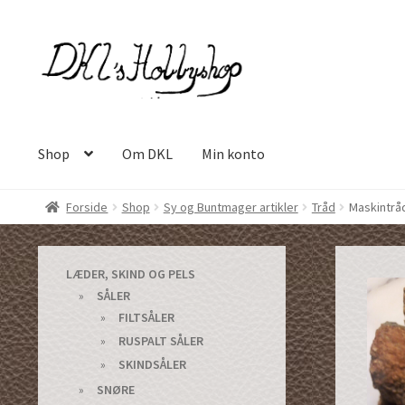
Spring
Spring
til
til
navigation
indhold
Shop
Om DKL
Min konto
Forside
Shop
Sy og Buntmager artikler
Tråd
Maskintråd
LÆDER, SKIND OG PELS
SÅLER
FILTSÅLER
RUSPALT SÅLER
SKINDSÅLER
SNØRE