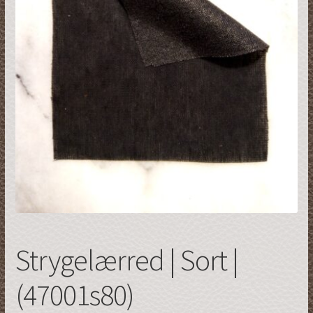
Restsalg
Strygelærred | Sort |
(47001s80)