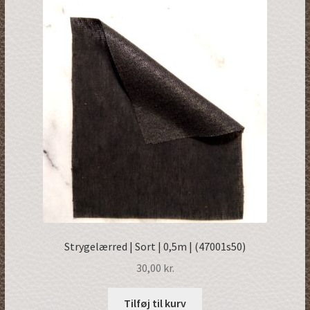
Strygelærred | Sort | 0,5m | (47001s50)
30,00
kr.
Tilføj til kurv