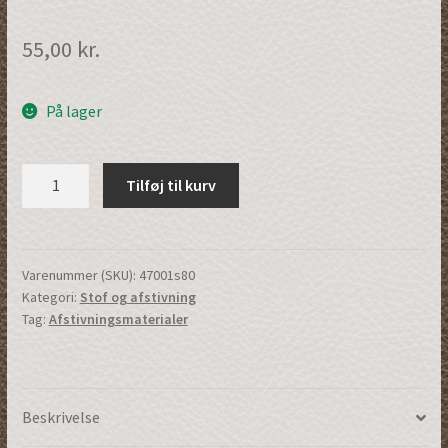
55,00
kr.
På lager
Strygelærred
Tilføj til kurv
|
Sort
|
(47001s80)
Varenummer (SKU):
47001s80
Kategori:
Stof og afstivning
antal
Tag:
Afstivningsmaterialer
Beskrivelse