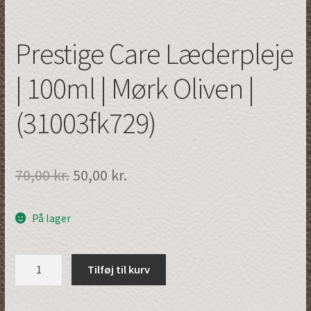
Prestige Care Læderpleje
| 100ml | Mørk Oliven |
(31003fk729)
Den
Den
70,00
kr.
50,00
kr.
oprindelige
aktuelle
På lager
pris
pris
var:
er:
Prestige
Tilføj til kurv
70,00 kr..
50,00 kr..
Care
Læderpleje