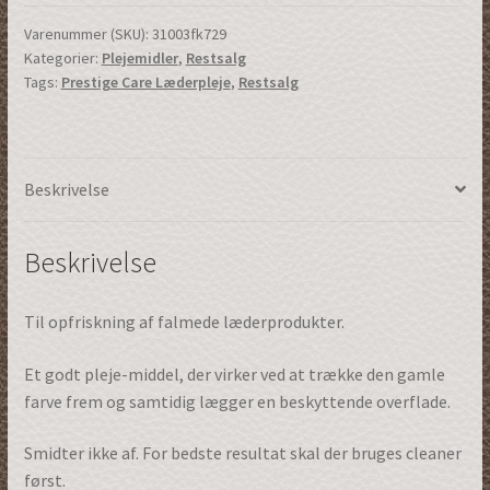
|
100ml
Varenummer (SKU):
31003fk729
Kategorier:
Plejemidler
,
Restsalg
|
Tags:
Prestige Care Læderpleje
,
Restsalg
Mørk
Oliven
|
(31003fk729)
Beskrivelse
antal
Beskrivelse
Til opfriskning af falmede læderprodukter.
Et godt pleje-middel, der virker ved at trække den gamle
farve frem og samtidig lægger en beskyttende overflade.
Smidter ikke af. For bedste resultat skal der bruges cleaner
først.