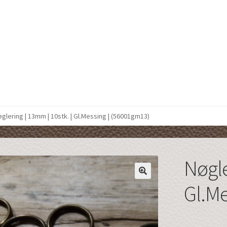
glering | 13mm | 10stk. | Gl.Messing | (56001gm13)
Nøgle
Gl.Me