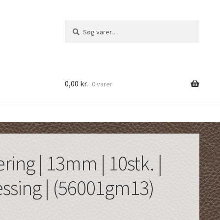
Søg
Søg
efter:
0,00
kr.
0 varer
ring | 13mm | 10stk. |
ssing | (56001gm13)