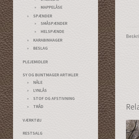
MAPPELÅSE
SPÆNDER
SMÅSPÆNDER
HELSPÆNDE
Beskr
KARABINHAGER
BESLAG
PLEJEMIDLER
SY OG BUNTMAGER ARTIKLER
NÅLE
LYNLÅS
STOF OG AFSTIVNING
Rel
TRÅD
VÆRKTØJ
RESTSALG