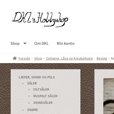
Spring
Spring
til
til
navigation
indhold
Shop
Om DKL
Min konto
Forside
Shop
Ophæng, Låse og Karabinhage
Beslag
Nø
LÆDER, SKIND OG PELS
SÅLER
FILTSÅLER
RUSPALT SÅLER
SKINDSÅLER
SNØRE