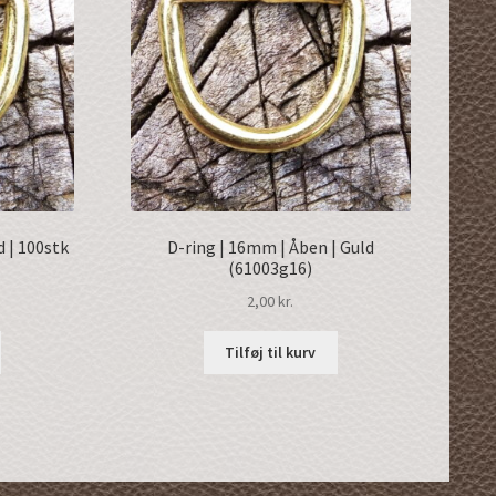
d | 100stk
D-ring | 16mm | Åben | Guld
(61003g16)
2,00
kr.
Tilføj til kurv