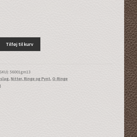
Tilføj til kurv
SKU):
56001gm13
eslag
,
Nitter, Ringe og Pynt
,
O-Ringe
g
)