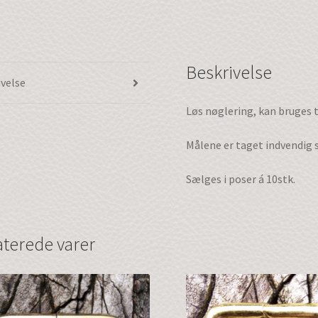
Beskrivelse
ivelse
Løs nøglering, kan bruges 
Målene er taget indvendig s
Sælges i poser á 10stk.
aterede varer