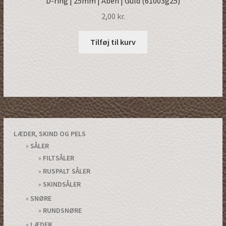
D-ring | 25mm | Åben | Guld (61003g25)
2,00
kr.
Tilføj til kurv
LÆDER, SKIND OG PELS
SÅLER
FILTSÅLER
RUSPALT SÅLER
SKINDSÅLER
SNØRE
RUNDSNØRE
LÆDER