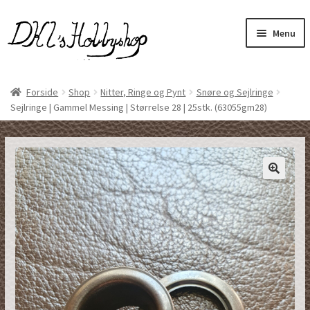
Spring
Spring
Menu
til
til
navigation
indhold
Udfol
Læder, skind og pels
unde
Forside
Shop
Nitter, Ringe og Pynt
Snøre og Sejlringe
Sejlringe | Gammel Messing | Størrelse 28 | 25stk. (63055gm28)
Udfol
Håndsyet Designvare
unde
Udfol
Nitter, Ringe og Pynt
unde
Udfol
Ophæng, Låse og Karabinhage
unde
Plejemidler
Udfol
Sy og Buntmager artikler
unde
Værktøj