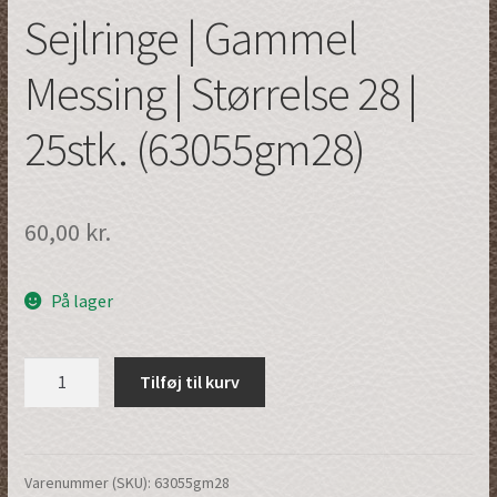
Sejlringe | Gammel
Messing | Størrelse 28 |
25stk. (63055gm28)
60,00
kr.
På lager
Sejlringe
Tilføj til kurv
|
Gammel
Messing
|
Varenummer (SKU):
63055gm28