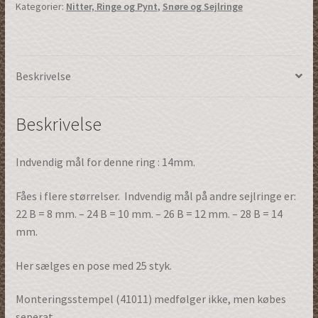
Kategorier:
Nitter, Ringe og Pynt
,
Snøre og Sejlringe
Størrelse
28
|
25stk.
Beskrivelse
(63055gm28)
antal
Beskrivelse
Indvendig mål for denne ring : 14mm.
Fåes i flere størrelser. Indvendig mål på andre sejlringe er:
22 B = 8 mm. – 24 B = 10 mm. – 26 B = 12 mm. – 28 B = 14
mm.
Her sælges en pose med 25 styk.
Monteringsstempel (41011) medfølger ikke, men købes
seperat.