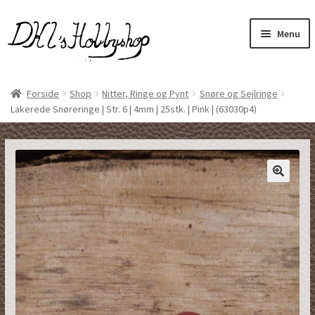
Spring
Spring
Menu
til
til
navigation
indhold
Udfol
Læder, skind og pels
unde
Forside
Shop
Nitter, Ringe og Pynt
Snøre og Sejlringe
Lakerede Snøreringe | Str. 6 | 4mm | 25stk. | Pink | (63030p4)
Udfol
Håndsyet Designvare
unde
Udfol
Nitter, Ringe og Pynt
unde
Udfol
Ophæng, Låse og Karabinhage
unde
Plejemidler
Udfol
Sy og Buntmager artikler
unde
Værktøj