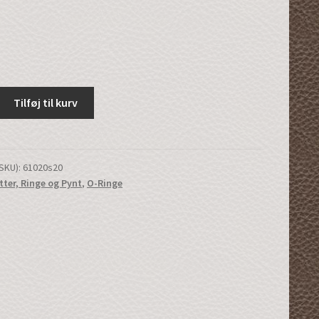
Tilføj til kurv
SKU):
61020s20
tter, Ringe og Pynt
,
O-Ringe