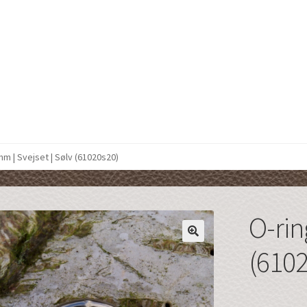
mm | Svejset | Sølv (61020s20)
O-rin
(610