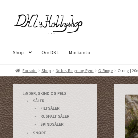
Spring
Spring
til
til
navigation
indhold
Shop
Om DKL
Min konto
Forside
Shop
Nitter, Ringe og Pynt
O-Ringe
O-ring | 20
LÆDER, SKIND OG PELS
SÅLER
FILTSÅLER
RUSPALT SÅLER
SKINDSÅLER
SNØRE