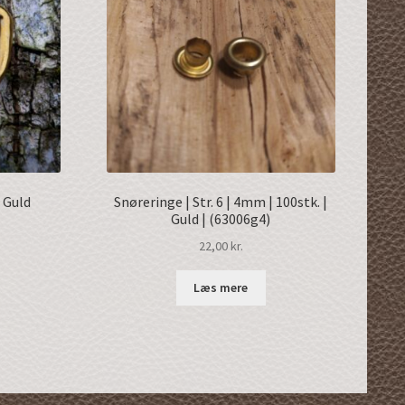
 Guld
Snøreringe | Str. 6 | 4mm | 100stk. |
Guld | (63006g4)
22,00
kr.
Læs mere