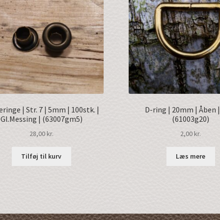
ringe | Str. 7 | 5mm | 100stk. |
D-ring | 20mm | Åben |
Gl.Messing | (63007gm5)
(61003g20)
28,00
kr.
2,00
kr.
Tilføj til kurv
Læs mere