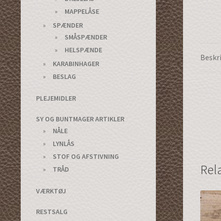
MAPPELÅSE
SPÆNDER
SMÅSPÆNDER
HELSPÆNDE
Beskr
KARABINHAGER
BESLAG
PLEJEMIDLER
SY OG BUNTMAGER ARTIKLER
NÅLE
LYNLÅS
STOF OG AFSTIVNING
Rel
TRÅD
VÆRKTØJ
RESTSALG