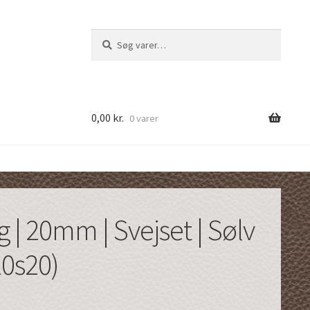
Søg
Søg
efter:
0,00
kr.
0 varer
g | 20mm | Svejset | Sølv
20s20)