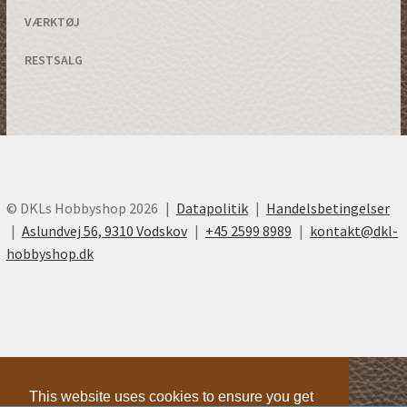
VÆRKTØJ
RESTSALG
© DKLs Hobbyshop 2026
Datapolitik
Handelsbetingelser
Aslundvej 56, 9310 Vodskov
+45 2599 8989
kontakt@dkl-
hobbyshop.dk
This website uses cookies to ensure you get