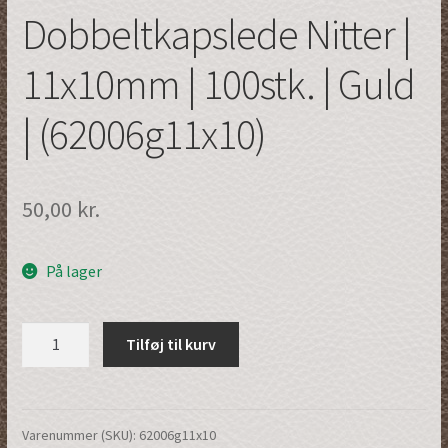
Dobbeltkapslede Nitter |
11x10mm | 100stk. | Guld
| (62006g11x10)
50,00
kr.
På lager
Dobbeltkapslede
Tilføj til kurv
Nitter
|
11x10mm
|
Varenummer (SKU):
62006g11x10