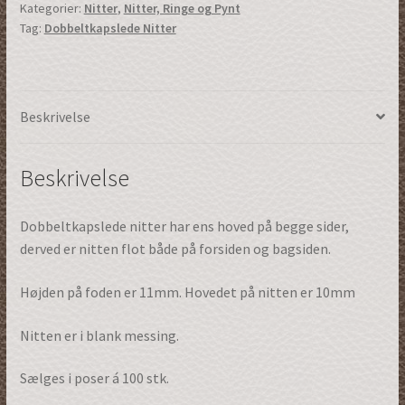
Kategorier:
Nitter
,
Nitter, Ringe og Pynt
100stk.
Tag:
Dobbeltkapslede Nitter
|
Guld
|
(62006g11x10)
Beskrivelse
antal
Beskrivelse
Dobbeltkapslede nitter har ens hoved på begge sider,
derved er nitten flot både på forsiden og bagsiden.
Højden på foden er 11mm. Hovedet på nitten er 10mm
Nitten er i blank messing.
Sælges i poser á 100 stk.