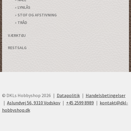
LYNLÅS
STOF OG AFSTIVNING
TRÅD
VÆRKTØJ
RESTSALG
© DKLs Hobbyshop 2026
Datapolitik
Handelsbetingelser
Aslundvej 56, 9310 Vodskov
+45 2599 8989
kontakt@dkl-
hobbyshop.dk