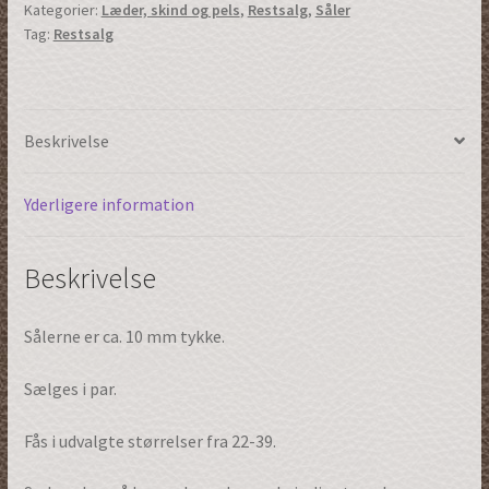
Kategorier:
Læder, skind og pels
,
Restsalg
,
Såler
tyk
Tag:
Restsalg
|
Størrelse
35
|
Beskrivelse
(27001s35)
antal
Yderligere information
Beskrivelse
Sålerne er ca. 10 mm tykke.
Sælges i par.
Fås i udvalgte størrelser fra 22-39.