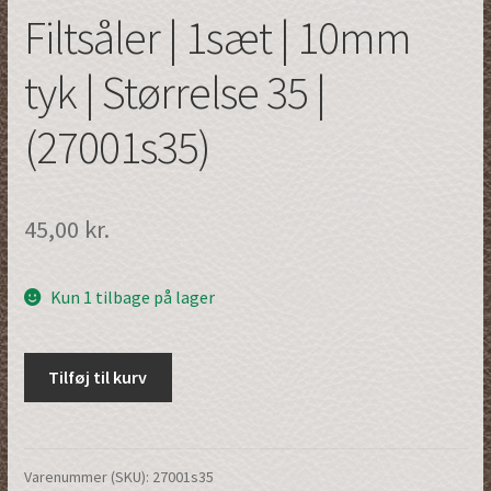
Filtsåler | 1sæt | 10mm
tyk | Størrelse 35 |
(27001s35)
45,00
kr.
Kun 1 tilbage på lager
Filtsåler
Tilføj til kurv
|
1sæt
|
10mm
Varenummer (SKU):
27001s35