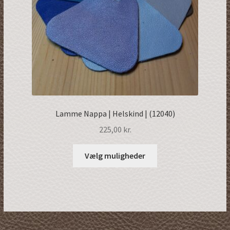
Lamme Nappa | Helskind | (12040)
225,00
kr.
Dette
Vælg muligheder
vare
har
flere
varianter.
Mulighederne
kan