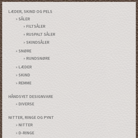
vælges
LÆDER, SKIND OG PELS
på
SÅLER
varesiden
FILTSÅLER
RUSPALT SÅLER
SKINDSÅLER
SNØRE
RUNDSNØRE
LÆDER
SKIND
REMME
HÅNDSYET DESIGNVARE
DIVERSE
NITTER, RINGE OG PYNT
NITTER
D-RINGE