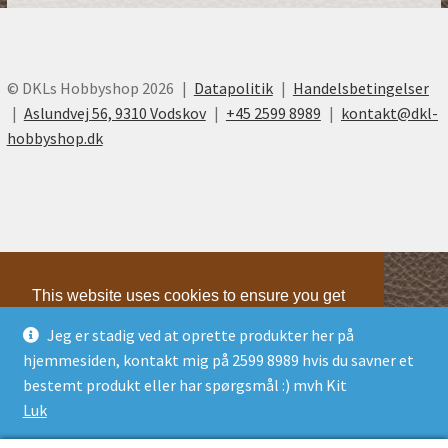
© DKLs Hobbyshop 2026
Datapolitik
Handelsbetingelser
Aslundvej 56, 9310 Vodskov
+45 2599 8989
kontakt@dkl-
hobbyshop.dk
This website uses cookies to ensure you get
the best experience on our website.
Jeg er stadig ved at oprette produkter her på
Learn more
hjemmesiden, kontakt mig på 2599 8989 hvis du savner et
Technical
Technical
bestemt produkt eller har spørgsmål :) mvh Kit
Marketing
Marketing
Luk