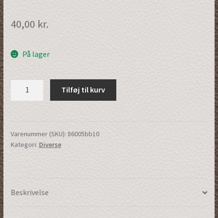
40,00
kr.
På lager
Kuffertmærke
Tilføj til kurv
|
Brun/Brun
|
(86005bb10)
Varenummer (SKU):
86005bb10
Kategori:
Diverse
antal
Beskrivelse