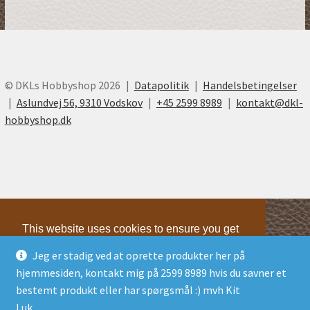
© DKLs Hobbyshop 2026
Datapolitik
Handelsbetingelser
Aslundvej 56, 9310 Vodskov
+45 2599 8989
kontakt@dkl-
hobbyshop.dk
This website uses cookies to ensure you get
the best experience on our website.
Jeg er stadig ved at oprette produkter her på
Learn more
hjemmesiden, kontakt mig på 2599 8989 hvis du savner et
Technical
Technical
bestemt produkt eller har spørgsmål :) mvh Kit
Marketing
Marketing
Luk