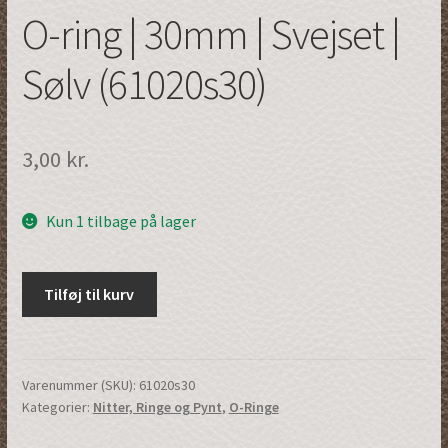
O-ring | 30mm | Svejset |
Sølv (61020s30)
3,00
kr.
Kun 1 tilbage på lager
O-
Tilføj til kurv
ring
|
30mm
|
Varenummer (SKU):
61020s30
Kategorier:
Nitter, Ringe og Pynt
,
O-Ringe
Svejset
|