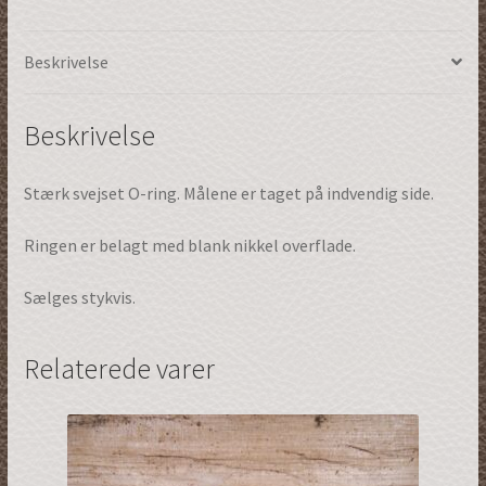
Sølv
(61020s30)
Beskrivelse
antal
Beskrivelse
Stærk svejset O-ring. Målene er taget på indvendig side.
Ringen er belagt med blank nikkel overflade.
Sælges stykvis.
Relaterede varer